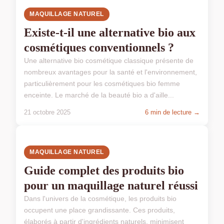
MAQUILLAGE NATUREL
Existe-t-il une alternative bio aux
cosmétiques conventionnels ?
Une alternative bio cosmétique classique présente de
nombreux avantages pour la santé et l'environnement,
particulièrement pour les cosmétiques bio femme
enceinte. Le marché de la beauté bio a d'aille...
21 octobre 2025
6 min de lecture →
MAQUILLAGE NATUREL
Guide complet des produits bio
pour un maquillage naturel réussi
Dans l'univers de la cosmétique, les produits bio
occupent une place grandissante. Ces produits,
élaborés à partir d'ingrédients naturels, minimisent